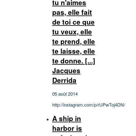
tu n'aimes
pas, elle fait
de toi ce que
tu veux, elle
te prend, elle
te laisse, elle
te donne. [...]
Jacques
Derrida
05 août 2014
http://instagram.com/p/rUPwToj4DN/
A ship in
harbor is