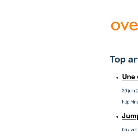
Top ar
Une 
30 juin 
http://
Jump
05 avril