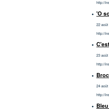
http://
'O s
22 août
http://
C'est
23 août
http://
Broc
24 août
http://
Bleu 