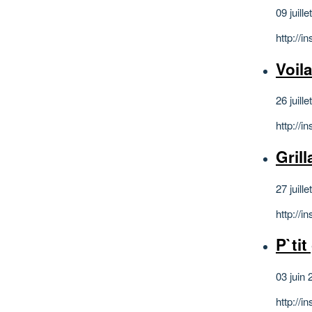
09 juill
http://
Voila
26 juill
http://
Grill
27 juill
http://
P`tit
03 juin 
http://