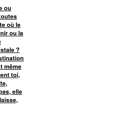
te ou
toutes
te où le
nir ou la
e
stale ?
stination
ant même
ent toi,
te,
pas, elle
laisse,