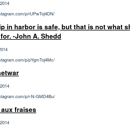
 2014
instagram.com/p/rUPwToj4DN/
p in harbor is safe, but that is not what s
t for. -John A. Shedd
2014
instagram.com/p/pYgmToj4Mc/
etwar
 2014
instagram.com/p/r-N-GMD4Bu/
r aux fraises
 2014