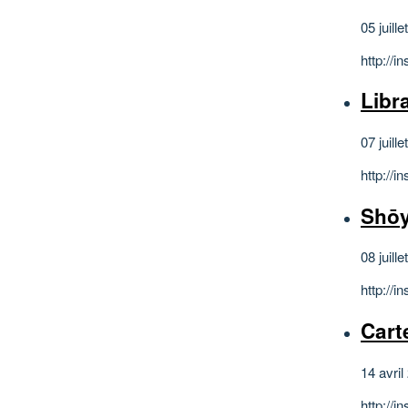
05 juill
http://
Libr
07 juill
http://
Shōy
08 juill
http:/
Cart
14 avril
http://