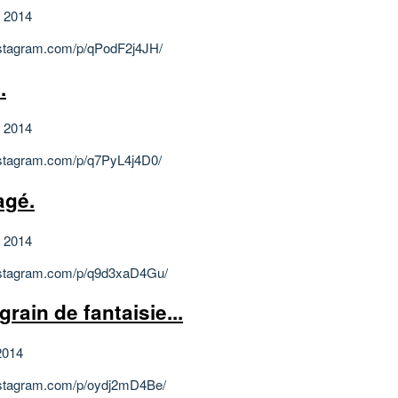
et 2014
instagram.com/p/qPodF2j4JH/
.
et 2014
instagram.com/p/q7PyL4j4D0/
agé.
et 2014
instagram.com/p/q9d3xaD4Gu/
 grain de fantaisie...
2014
instagram.com/p/oydj2mD4Be/