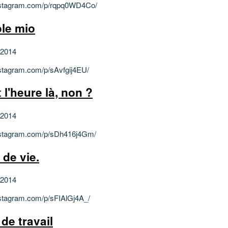
instagram.com/p/rqpq0WD4Co/
ole mio
 2014
instagram.com/p/sAvfgij4EU/
 l'heure là, non ?
 2014
instagram.com/p/sDh416j4Gm/
 de vie.
 2014
instagram.com/p/sFIAlGj4A_/
de travail