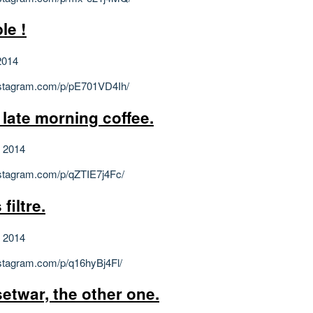
le !
2014
instagram.com/p/pE701VD4Ih/
 late morning coffee.
et 2014
instagram.com/p/qZTIE7j4Fc/
filtre.
et 2014
instagram.com/p/q16hyBj4Fl/
etwar, the other one.