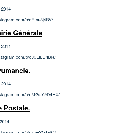
et 2014
instagram.com/p/qEIeu8j4BV/
airie Générale
et 2014
instagram.com/p/qJ0EiLD4BR/
umancie.
et 2014
/instagram.com/p/qMGeY9D4HX/
e Postale.
 2014
instagram.com/p/mx-e21j4MQ/