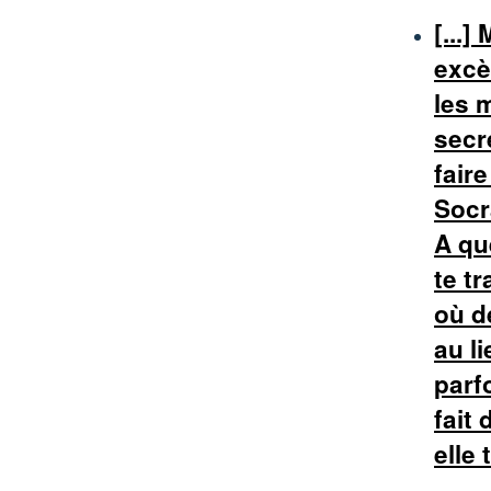
[...]
excè
les 
secre
fair
Socr
A qu
te tr
où d
au li
parfo
fait 
elle 