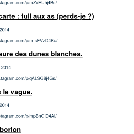
instagram.com/p/mZxEUhj4Bc/
carte : full aux as (perds-je ?)
 2014
instagram.com/p/m-sFVzD4Ku/
heure des dunes blanches.
et 2014
instagram.com/p/qALSG8j4Gs/
 le vague.
 2014
instagram.com/p/mpBnQiD4AI/
borion