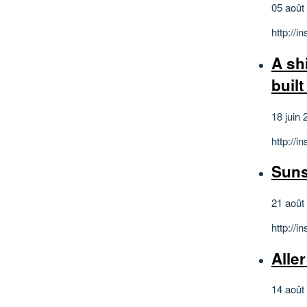
05 août
http://
A shi
buil
18 juin 
http://
Suns
21 août
http://
Alle
14 août