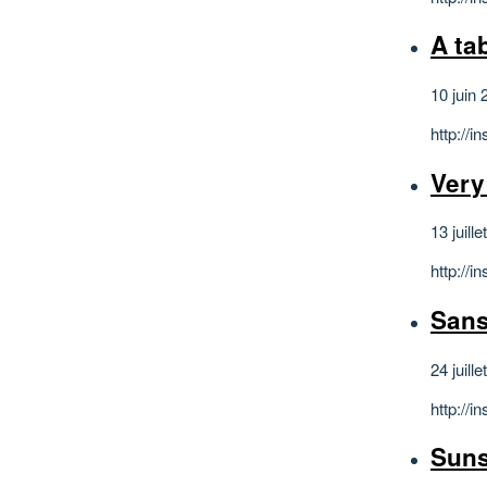
A tab
10 juin 
http://
Very
13 juill
http://
Sans 
24 juill
http://
Suns