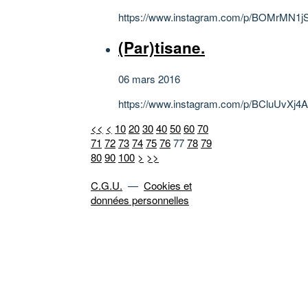
https://www.instagram.com/p/BOMrMN1jS
(Par)tisane.
06 mars 2016
https://www.instagram.com/p/BCluUvXj4A
<<
<
10
20
30
40
50
60
70
71
72
73
74
75
76
77
78
79
80
90
100
>
>>
C.G.U.
—
Cookies et
données personnelles