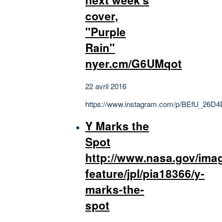
cover,
"Purple
Rain"
nyer.cm/G6UMqot
22 avril 2016
https://www.instagram.com/p/BEfU_26D4
Y Marks the
Spot
http://www.nasa.gov/ima
feature/jpl/pia18366/y-
marks-the-
spot