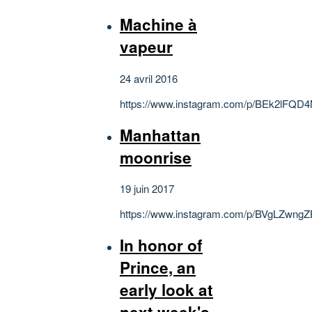
Machine à
vapeur
24 avril 2016
https://www.instagram.com/p/BEk2lFQD4
Manhattan
moonrise
19 juin 2017
https://www.instagram.com/p/BVgLZwngZ
In honor of
Prince, an
early look at
next week's