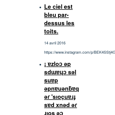
Le ciel est
bleu par-
dessus les
toits.
14 avril 2016
https://www.instagram.com/p/BEK4SStj4
¡ ɐzloɔ ǝp
sdɯɐɥɔ sǝl
suɐp
ǝpnɐuǝnƃɐq
ǝɾ 'sıoçuɐɹɟ
sɐd xnǝd ǝɾ
ɹıos ǝɔ