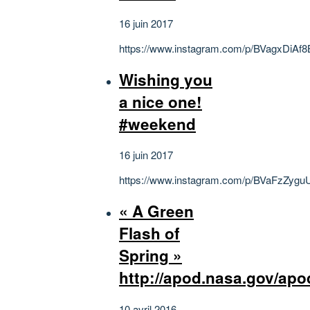
16 juin 2017
https://www.instagram.com/p/BVagxDiAf8
Wishing you
a nice one!
#weekend
16 juin 2017
https://www.instagram.com/p/BVaFzZyguU
« A Green
Flash of
Spring »
http://apod.nasa.gov/ap
10 avril 2016