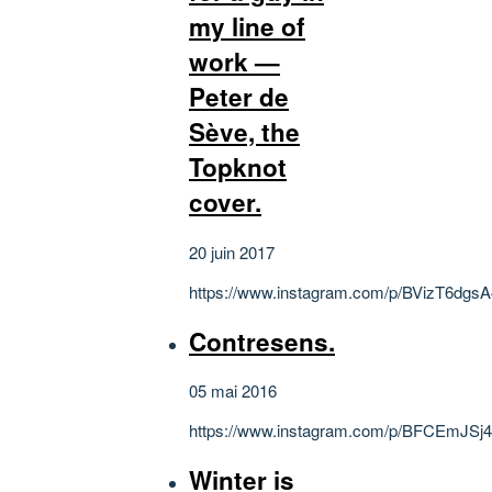
my line of
work —
Peter de
Sève, the
Topknot
cover.
20 juin 2017
https://www.instagram.com/p/BVizT6dgsA
Contresens.
05 mai 2016
https://www.instagram.com/p/BFCEmJSj
Winter is