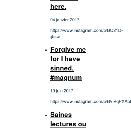
here.
04 janvier 2017
https://www.instagram.com/p/BO21D-
ij5so/
Forgive me
for I have
sinned.
#magnum
19 juin 2017
https://www.instagram.com/p/BViVqPXAbI
Saines
lectures ou