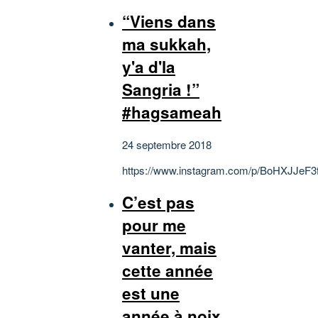
“Viens dans
ma sukkah,
y'a d'la
Sangria !”
#hagsameah
24 septembre 2018
https://www.instagram.com/p/BoHXJJeF3f
C’est pas
pour me
vanter, mais
cette année
est une
année à noix