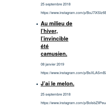
25 septembre 2018
https://www.instagram.com/p/BoJ7iXSlz6
Au milieu de
l’hiver,
l’invincible
été
camusien.
08 janvier 2019
https://www.instagram.com/p/BsXLASmB
J’ai le melon.
25 septembre 2018
https://www.instagram.com/p/BoIsbZIlPeu