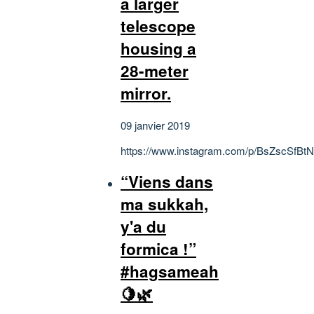
a larger
telescope
housing a
28-meter
mirror.
09 janvier 2019
https://www.instagram.com/p/BsZscSfBtN
“Viens dans
ma sukkah,
y'a du
formica !”
#hagsameah
🍋🌿