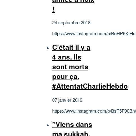
!
24 septembre 2018
https://www.instagram.com/p/BoHP6KlFlo
C’était il y a
4 ans. Ils
sont morts
pour ça.
#AttentatCharlieHebdo
07 janvier 2019
https://www.instagram.com/p/BsT5F90Bn
”Viens dans
ma sukkah,