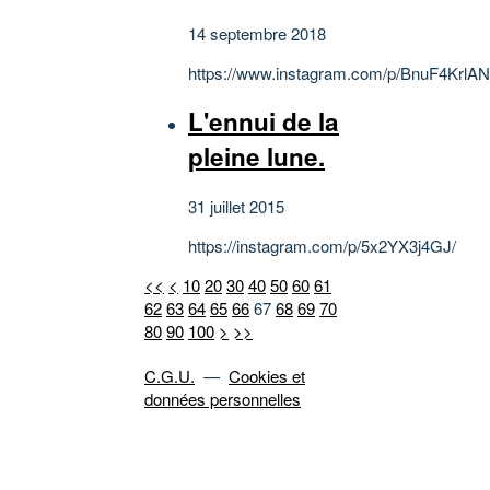
14 septembre 2018
https://www.instagram.com/p/BnuF4KrlAN
L'ennui de la
pleine lune.
31 juillet 2015
https://instagram.com/p/5x2YX3j4GJ/
<<
<
10
20
30
40
50
60
61
62
63
64
65
66
67
68
69
70
80
90
100
>
>>
C.G.U.
—
Cookies et
données personnelles