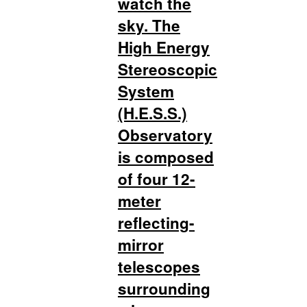
watch the
sky. The
High Energy
Stereoscopic
System
(H.E.S.S.)
Observatory
is composed
of four 12-
meter
reflecting-
mirror
telescopes
surrounding