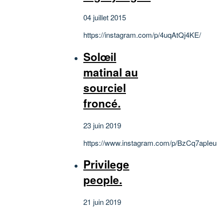
04 juillet 2015
https://instagram.com/p/4uqAtQj4KE/
Solœil
matinal au
sourciel
froncé.
23 juin 2019
https://www.instagram.com/p/BzCq7apIeu
Privilege
people.
21 juin 2019