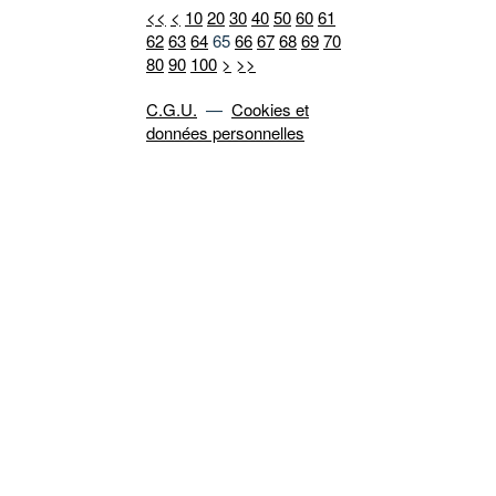
<<
<
10
20
30
40
50
60
61
62
63
64
65
66
67
68
69
70
80
90
100
>
>>
C.G.U.
—
Cookies et
données personnelles