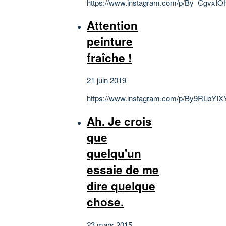
https://www.instagram.com/p/By_CgvxIO
Attention
peinture
fraîche !
21 juin 2019
https://www.instagram.com/p/By9RLbYIX
Ah. Je crois
que
quelqu'un
essaie de me
dire quelque
chose.
23 mars 2015