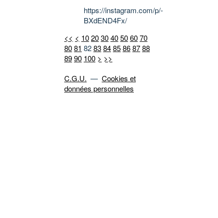
https://instagram.com/p/-
BXdEND4Fx/
<<
<
10
20
30
40
50
60
70
80
81
82
83
84
85
86
87
88
89
90
100
>
>>
C.G.U.
—
Cookies et
données personnelles