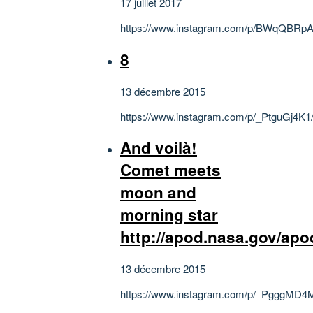
17 juillet 2017
https://www.instagram.com/p/BWqQBRpA
8
13 décembre 2015
https://www.instagram.com/p/_PtguGj4K1
And voilà!
Comet meets
moon and
morning star
http://apod.nasa.gov/ap
13 décembre 2015
https://www.instagram.com/p/_PgggMD4