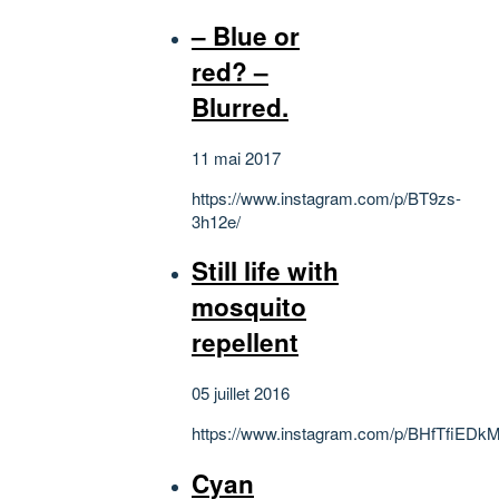
– Blue or
red? –
Blurred.
11 mai 2017
https://www.instagram.com/p/BT9zs-
3h12e/
Still life with
mosquito
repellent
05 juillet 2016
https://www.instagram.com/p/BHfTfiEDkM
Cyan