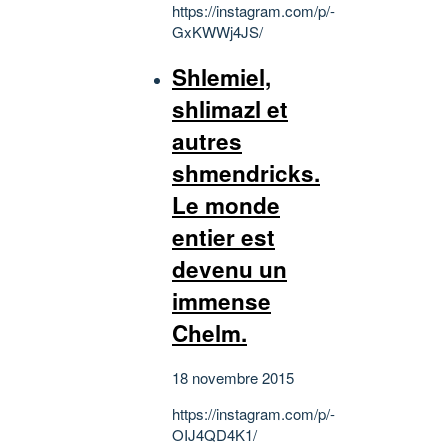
https://instagram.com/p/-
GxKWWj4JS/
Shlemiel,
shlimazl et
autres
shmendricks.
Le monde
entier est
devenu un
immense
Chelm.
18 novembre 2015
https://instagram.com/p/-
OIJ4QD4K1/