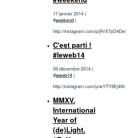
17 janvier 2014 (
#
weekend
)
http://instagram.com/p/jRrX7pD4De/
C'est parti !
#leweb14
09 décembre 2014 (
#
leweb14
)
http://instagram.com/p/wYTY8Ej4I6/
MMXV.
International
Year of
(de)Light.