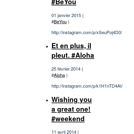
#BeYou
01 janvier 2015 (
#
BeYou
)
http://instagram.com/p/xSeuPoj4D0/
Et en plus, il
pleut. #Aloha
25 février 2014 (
#
Aloha
)
http://instagram.com/p/k1H1nTD4At/
Wishing you
a great one!
#weekend
11 avril 2014 (