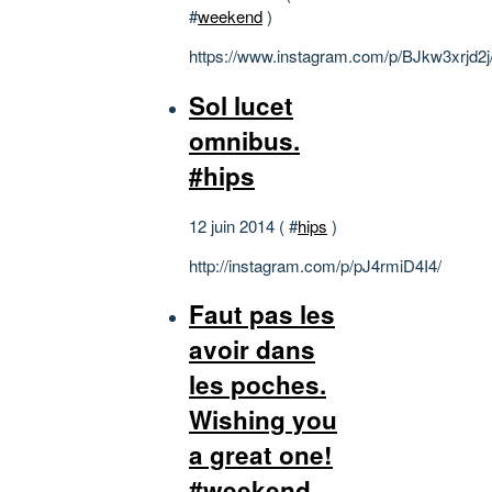
#
weekend
)
https://www.instagram.com/p/BJkw3xrjd2j
Sol lucet
omnibus.
#hips
12 juin 2014 ( #
hips
)
http://instagram.com/p/pJ4rmiD4I4/
Faut pas les
avoir dans
les poches.
Wishing you
a great one!
#weekend