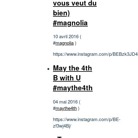
vous veut du
bien)
#magnolia
10 avril 2016 (
#
magnolia
)
https://www.instagram.com/p/BEBzk3JD4
May the 4th
B with U
#maythe4th
04 mai 2016 (
#
maythe4th
)
https://www.instagram.com/p/BE-
zf3wj4Bj/