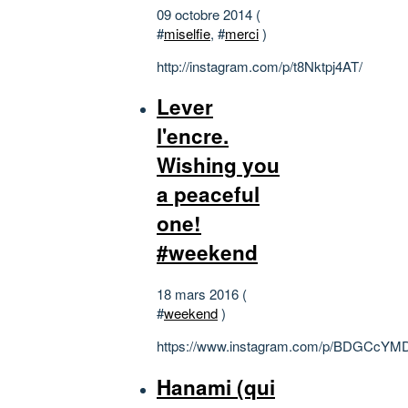
09 octobre 2014 (
#
miselfie
, #
merci
)
http://instagram.com/p/t8Nktpj4AT/
Lever
l'encre.
Wishing you
a peaceful
one!
#weekend
18 mars 2016 (
#
weekend
)
https://www.instagram.com/p/BDGCcYM
Hanami (qui