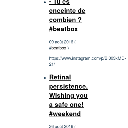
- Tu es
enceinte de
combien ?
#beatbox
09 août 2016 (
#
beatbox
)
https://www.instagram.com/p/BI303kMD-
21/
Retinal
persistence.
Wishing you
a safe one!
#weekend
26 août 2016 (