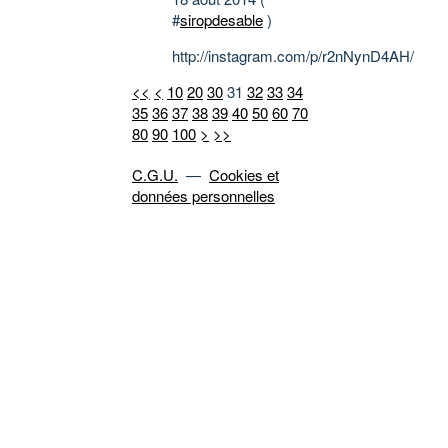
#
siropdesable
)
http://instagram.com/p/r2nNynD4AH/
<<
<
10
20
30
31
32
33
34
35
36
37
38
39
40
50
60
70
80
90
100
>
>>
C.G.U.
—
Cookies et
données personnelles