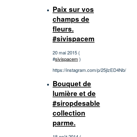
Paix sur vos
champs de
fleurs.
#sivispacem
20 mai 2015 (
#
sivispacem
)
https://instagram.com/p/25jlzED4Nb/
Bouquet de
lumière et de
#siropdesable
collection
parme.
18 août 2014 (