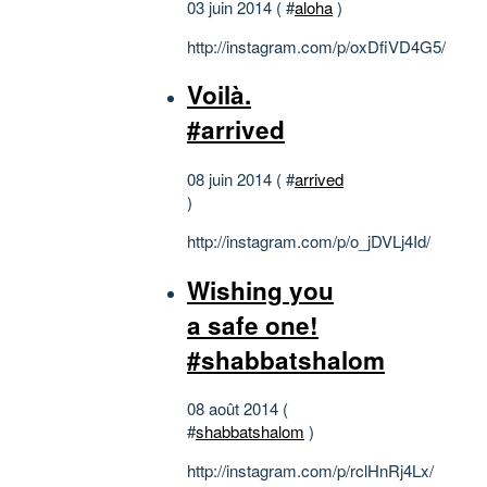
03 juin 2014 ( #
aloha
)
http://instagram.com/p/oxDfiVD4G5/
Voilà.
#arrived
08 juin 2014 ( #
arrived
)
http://instagram.com/p/o_jDVLj4Id/
Wishing you
a safe one!
#shabbatshalom
08 août 2014 (
#
shabbatshalom
)
http://instagram.com/p/rclHnRj4Lx/