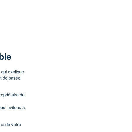
ble
qui explique
ot de passe,
opriétaire du
ous invitons à
ci de votre