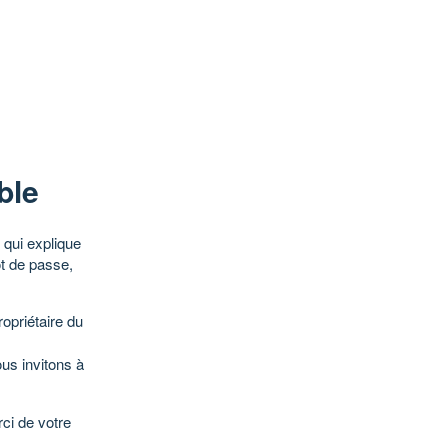
ble
qui explique
ot de passe,
opriétaire du
ous invitons à
ci de votre