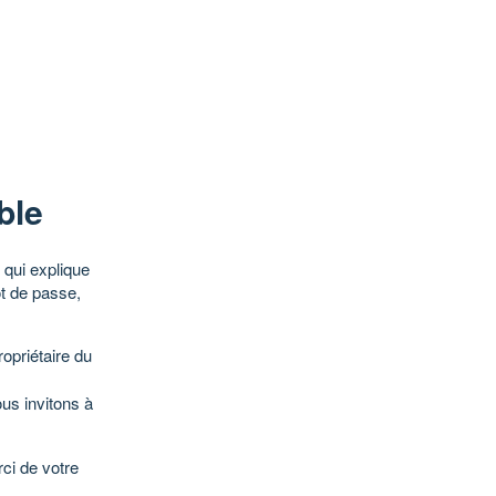
ble
qui explique
ot de passe,
opriétaire du
ous invitons à
ci de votre