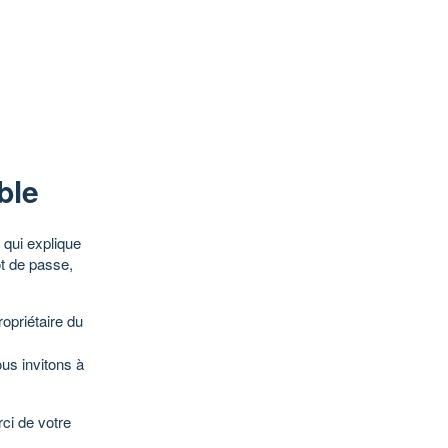
ble
qui explique
ot de passe,
opriétaire du
ous invitons à
ci de votre